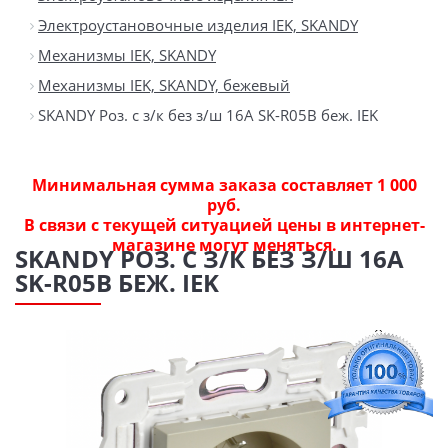
Электроустановочные изделия IEK, SKANDY
Механизмы IEK, SKANDY
Механизмы IEK, SKANDY, бежевый
SKANDY Роз. с з/к без з/ш 16А SK-R05B беж. IEK
Минимальная сумма заказа составляет 1 000
руб.
В связи с текущей ситуацией цены в интернет-
магазине могут меняться.
SKANDY РОЗ. С З/К БЕЗ З/Ш 16А
SK-R05B БЕЖ. IEK