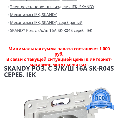
Электроустановочные изделия IEK, SKANDY
Механизмы IEK, SKANDY
Механизмы IEK, SKANDY, серебряный
SKANDY Роз. с з/к/ш 16А SK-R04S сереб. IEK
Минимальная сумма заказа составляет 1 000
руб.
В связи с текущей ситуацией цены в интернет-
магазине могут меняться.
SKANDY РОЗ. С З/К/Ш 16А SK-R04S
СЕРЕБ. IEK