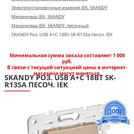
Электроустановочные изделия IEK, SKANDY
Механизмы IEK, SKANDY
Механизмы IEK, SKANDY, песочный
SKANDY Роз. USB A+C 18Вт SK-R13Sa песоч. IEK
Минимальная сумма заказа составляет 1 000
руб.
В связи с текущей ситуацией цены в интернет-
магазине могут меняться.
SKANDY РОЗ. USB A+C 18ВТ SK-
R13SA ПЕСОЧ. IEK