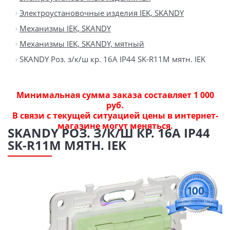
Электроустановочные изделия IEK, SKANDY
Механизмы IEK, SKANDY
Механизмы IEK, SKANDY, мятный
SKANDY Роз. з/к/ш кр. 16А IP44 SK-R11M мятн. IEK
Минимальная сумма заказа составляет 1 000
руб.
В связи с текущей ситуацией цены в интернет-
магазине могут меняться.
SKANDY РОЗ. З/К/Ш КР. 16А IP44
SK-R11M МЯТН. IEK