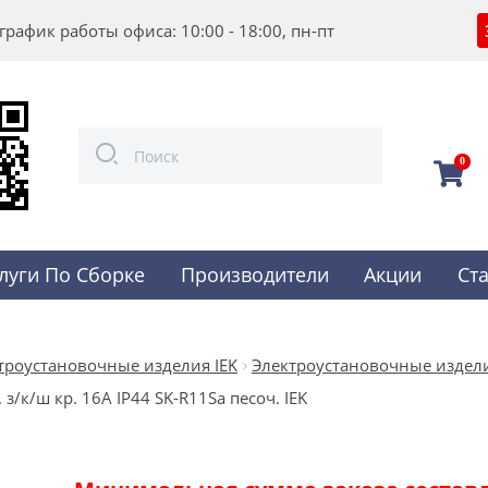
график работы офиса: 10:00 - 18:00, пн-пт
0
луги По Сборке
Производители
Акции
Ст
троустановочные изделия IEK
Электроустановочные издели
 з/к/ш кр. 16А IP44 SK-R11Sa песоч. IEK