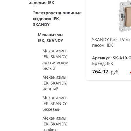
изделия IEK
Электроустановочные
изделия IEK,
SKANDY
Механизмы
SKANDY Роз. TV о
IEK, SKANDY
песоч. IEK
Механизмы
IEK, SKANDY,
Артикул: SK-A10-
арктический
Бренд: IEK
белый
764.92
руб.
Механизмы
IEK, SKANDY,
черный
Механизмы
IEK, SKANDY,
бежевый
Механизмы
IEK, SKANDY,
графит