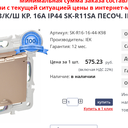
Минимальная сумма заказа составля
зи с текущей ситуацией цены в интернет-
/К/Ш КР. 16А IP44 SK-R11SA ПЕСОЧ. I
Артикул: SK-R16-16-44-K98
О
Производитель: IEK
С
Гарантия: 12 мес.
Д
575.23
Цена за 1 шт.
руб.
(включая НДС 22%)
Г
Наличие:
в наличии
О
Ин
на
купить
Купить в 1 клик
то