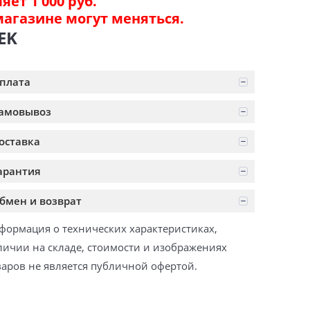
ет 1 000 руб.
магазине могут меняться.
EK
плата
амовывоз
оставка
арантия
бмен и возврат
формация о технических характеристиках,
личии на складе, стоимости и изображениях
варов не является публичной офертой.