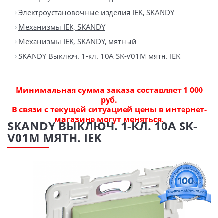
Электроустановочные изделия IEK, SKANDY
Механизмы IEK, SKANDY
Механизмы IEK, SKANDY, мятный
SKANDY Выключ. 1-кл. 10А SK-V01M мятн. IEK
Минимальная сумма заказа составляет 1 000
руб.
В связи с текущей ситуацией цены в интернет-
магазине могут меняться.
SKANDY ВЫКЛЮЧ. 1-КЛ. 10А SK-
V01M МЯТН. IEK