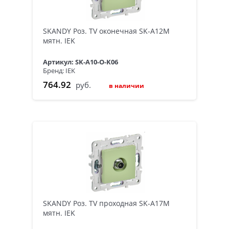
SKANDY Роз. TV оконечная SK-A12M
мятн. IEK
Артикул: SK-A10-O-K06
Бренд: IEK
764.92
руб.
в наличии
SKANDY Роз. TV проходная SK-A17M
мятн. IEK