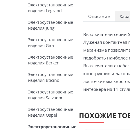
Электроустановочные
изделия Legrand
Описание
Хара
Электроустановочные
изделия Jung
Выключатели серии S
Электроустановочные
Луженая контактная 
изделия Gira
механизма позволит 
Электроустановочные
подобрать наиболее 
изделия Berker
Выключатели с небес
конструкция и лакон
Электроустановочные
изделия Bticino
ласточкиным хвостом
интерьера из 11 сти
Электроустановочные
изделия Salvador
Электроустановочные
ПОХОЖИЕ ТО
изделия Ospel
Электроустановочные