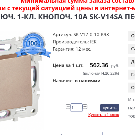
Минимальная сумма заказа составля
зи с текущей ситуацией цены в интернет-
Ч. 1-КЛ. КНОПОЧ. 10А SK-V14SA ПЕ
Артикул: SK-V17-0-10-K98
О
Производитель: IEK
С
Гарантия: 12 мес.
Д
562.36
Цена за 1 шт.
руб.
(включая НДС 22%)
Г
Наличие:
в наличии
О
Ин
на
купить
Купить в 1 клик
то