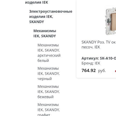
изделия IEK
Электроустановочные
изделия IEK,
SKANDY
Механизмы
IEK, SKANDY
SKANDY Роз. TV о
Механизмы
песоч. IEK
IEK, SKANDY,
арктический
Артикул: SK-A10-
белый
Бренд: IEK
Механизмы
764.92
руб.
IEK, SKANDY,
черный
Механизмы
IEK, SKANDY,
бежевый
Механизмы
IEK, SKANDY,
графит