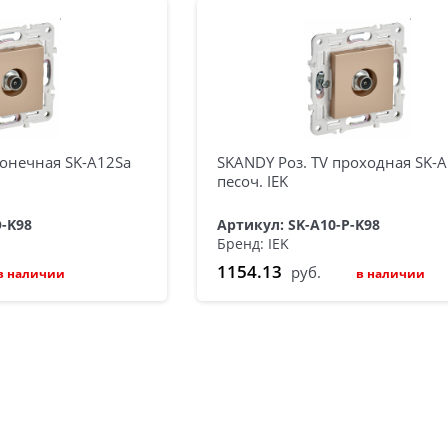
конечная SK-A12Sa
SKANDY Роз. TV проходная SK-
песоч. IEK
O-K98
Артикул: SK-A10-P-K98
Бренд: IEK
1154.13
руб.
в наличии
в наличии