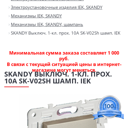
Электроустановочные изделия IEK, SKANDY
Механизмы IEK, SKANDY
Механизмы IEK, SKANDY, шампань
SKANDY Выключ. 1-кл. прох. 10А SK-V02Sh шамп. IEK
Минимальная сумма заказа составляет 1 000
руб.
В связи с текущей ситуацией цены в интернет-
магазине могут меняться.
SKANDY ВЫКЛЮЧ. 1-КЛ. ПРОХ.
10А SK-V02SH ШАМП. IEK