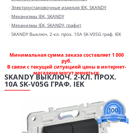
Электроустановочные изделия IEK, SKANDY
Механизмы IEK, SKANDY
Механизмы IEK, SKANDY, графит
SKANDY Выключ. 2-кл. прох. 10А SK-V05G граф. IEK
Минимальная сумма заказа составляет 1 000
руб.
В связи с текущей ситуацией цены в интернет-
магазине могут меняться.
SKANDY ВЫКЛЮЧ. 2-КЛ. ПРОХ.
10А SK-V05G ГРАФ. IEK