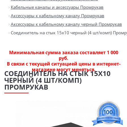
Кабельные каналы и аксессуары Промрукав
Аксессуары к кабельному каналу Промрукав
Аксессуары к кабельному каналу черный Промрукав
Соединитель на стык 15х10 черный (4 шт/комп) Промр
Минимальная сумма заказа составляет 1 000
руб.
В связи с текущей ситуацией цены в интернет-
магазине могут меняться.
СОЕДИНИТЕЛЬ НА СТЫК 15Х10
ЧЕРНЫЙ (4 ШТ/КОМП)
ПРОМРУКАВ