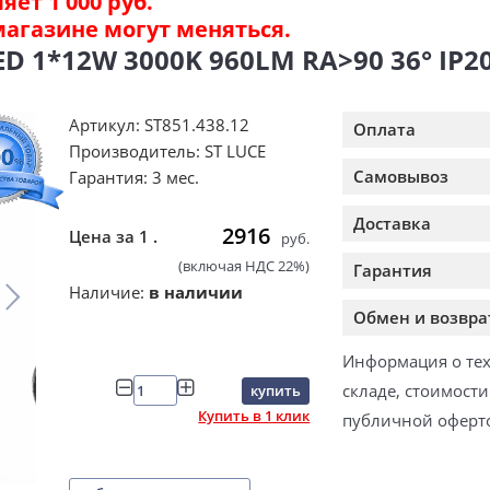
ет 1 000 руб.
магазине могут меняться.
1*12W 3000K 960LM RA>90 36° IP20
Артикул: ST851.438.12
Оплата
Производитель: ST LUCE
Самовывоз
Гарантия: 3 мес.
Доставка
2916
Цена за 1 .
руб.
(включая НДС 22%)
Гарантия
Наличие:
в наличии
Обмен и возвра
Информация о тех
складе, стоимост
купить
Купить в 1 клик
публичной оферт