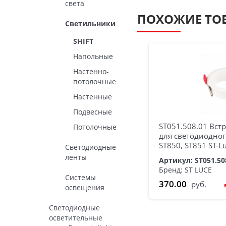
света
ПОХОЖИЕ ТО
Светильники
SHIFT
Напольные
Настенно-
потолочные
Настенные
Подвесные
ST051.508.01 Вст
Потолочные
для светодиодног
ST850, ST851 ST-L
Светодиодные
ленты
Артикул: ST051.50
Бренд: ST LUCE
Системы
370.00
руб.
освещения
Светодиодные
осветительные