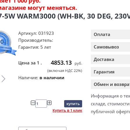
ет 1 000 руб.
магазине могут меняться.
5W WARM3000 (WH-BK, 30 DEG, 230V) 
Артикул: 031923
Оплата
Производитель:
Самовывоз
Гарантия: 5 лет
Доставка
4853.13
Цена за 1 .
руб.
(включая НДС 22%)
Гарантия
Наличие:
в наличии
Обмен и возвра
Информация о тех
складе, стоимост
купить
Купить в 1 клик
публичной оферт