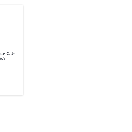
SS-R50-
0V)