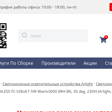
график работы офиса: 10:00 - 18:00, пн-пт
0
луги По Сборке
Производители
Акции
Ст
Светодиодные осветительные устройства Arlight
Светоди
ESS-TC-S38x67-5W Warm3000 (WH-BK, 30 deg, 230V) (Arlight, 