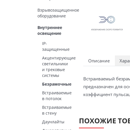
Взрывозащищенное
оборудование
Внутреннее
освещение
IP-
защищенные
Акцентирующие
Описание
Хара
светильники
и трековые
системы
Встраиваемый безрам
Безрамочные
предназначен для ос
Встраиваемые
коэффициент пульсац
в потолок
Встраиваемые
в стену
ПОХОЖИЕ ТО
Даунлайты