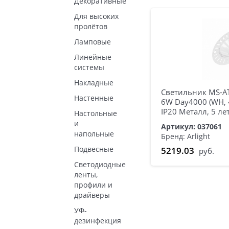
Декоративные
Для высоких
пролётов
Ламповые
Линейные
системы
Накладные
Светильник MS-AT
Настенные
6W Day4000 (WH, 40
IP20 Металл, 5 лет
Настольные
и
Артикул: 037061
напольные
Бренд: Arlight
Подвесные
5219.03
руб.
Светодиодные
ленты,
профили и
драйверы
УФ-
дезинфекция