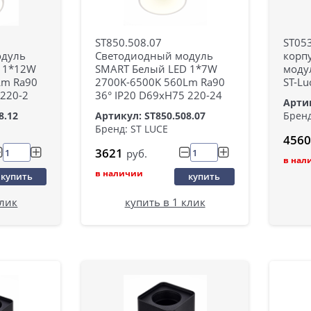
ST850.508.07
ST05
одуль
Светодиодный модуль
корп
 1*12W
SMART Белый LED 1*7W
модул
Lm Ra90
2700K-6500K 560Lm Ra90
ST-L
 220-2
36° IP20 D69xH75 220-24
Артик
8.12
Артикул: ST850.508.07
Бренд
Бренд: ST LUCE
4560
3621
руб.
в нал
в наличии
купить
купить
клик
купить в 1 клик