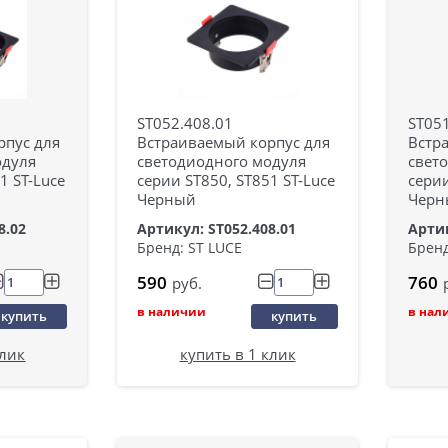
ST052.408.01
ST051
рпус для
Встраиваемый корпус для
Встр
одуля
светодиодного модуля
свет
1 ST-Luce
серии ST850, ST851 ST-Luce
серии
Черный
Черн
8.02
Артикул: ST052.408.01
Артик
Бренд: ST LUCE
Бренд
590
760
руб.
в наличии
в нал
купить
купить
клик
купить в 1 клик