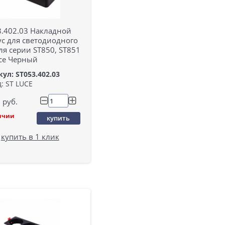
3.402.03 Накладной
ус для светодиодного
я серии ST850, ST851
uce Черный
ул: ST053.402.03
: ST LUCE
руб.
ичии
купить
купить в 1 клик