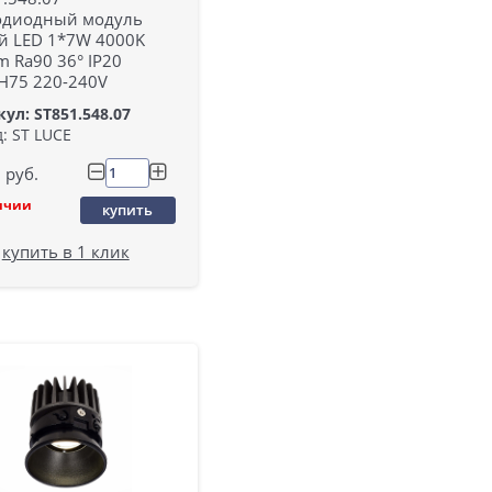
одиодный модуль
й LED 1*7W 4000K
 Ra90 36° IP20
H75 220-240V
ул: ST851.548.07
: ST LUCE
руб.
ичии
купить
купить в 1 клик