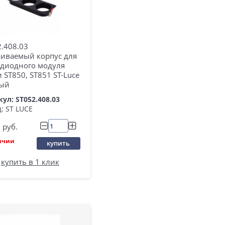
.408.03
аиваемый корпус для
одиодного модуля
 ST850, ST851 ST-Luce
ый
ул: ST052.408.03
: ST LUCE
руб.
ичии
купить
купить в 1 клик