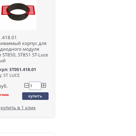
.418.01
аиваемый корпус для
одиодного модуля
 ST850, ST851 ST-Luce
ый
ул: ST051.418.01
: ST LUCE
руб.
ичии
купить
купить в 1 клик