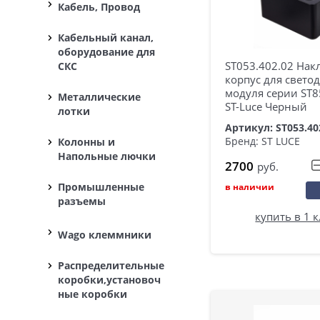
Кабель, Провод
Кабельный канал,
оборудование для
ST053.402.02 Нак
СКС
корпус для свето
модуля серии ST8
Металлические
ST-Luce Черный
лотки
Артикул: ST053.40
Бренд: ST LUCE
Колонны и
Напольные лючки
2700
руб.
Промышленные
в наличии
разъемы
купить в 1 
Wago клеммники
Распределительные
коробки,установоч
ные коробки