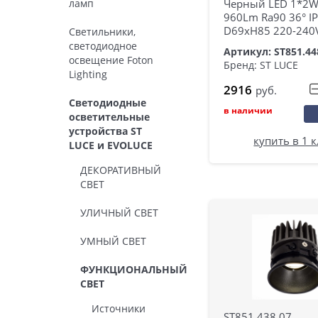
ламп
Черный LED 1*2W
960Lm Ra90 36° I
D69xH85 220-240
Светильники,
светодиодное
Артикул: ST851.44
освещение Foton
Бренд: ST LUCE
Lighting
2916
руб.
Светодиодные
в наличии
осветительные
устройства ST
купить в 1 
LUCE и EVOLUCE
ДЕКОРАТИВНЫЙ
СВЕТ
УЛИЧНЫЙ СВЕТ
УМНЫЙ СВЕТ
ФУНКЦИОНАЛЬНЫЙ
СВЕТ
Источники
ST851.438.07