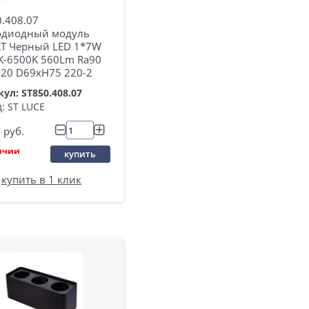
.408.07
одиодный модуль
T Черный LED 1*7W
K-6500K 560Lm Ra90
P20 D69xH75 220-2
ул: ST850.408.07
: ST LUCE
руб.
ичии
купить
купить в 1 клик