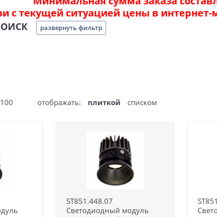
Минимальная сумма заказа составля
зи с текущей ситуацией цены в интернет-
ПОИСК
развернуть фильтр
100
отображать:
плиткой
списком
ST851.448.07
ST851
одуль
Светодиодный модуль
Свет