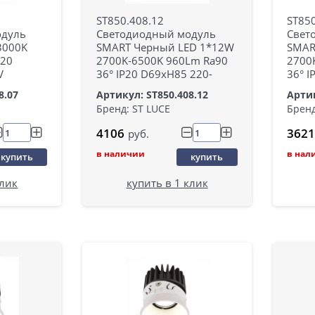
ST850.408.12
ST850
одуль
Светодиодный модуль
Свет
3000K
SMART Черный LED 1*12W
SMAR
P20
2700K-6500K 960Lm Ra90
2700
V
36° IP20 D69xH85 220-
36° I
8.07
Артикул: ST850.408.12
Артик
Бренд: ST LUCE
Бренд
4106
3621
руб.
в наличии
в нал
купить
купить
клик
купить в 1 клик