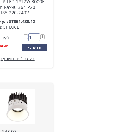
ый LED 1*12W 3000K
 Ra>90 36° IP20
H85 220-240V
ул: ST851.438.12
: ST LUCE
руб.
ичии
купить
купить в 1 клик
.548.07