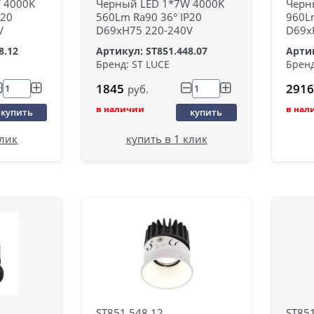
 4000K
Черный LED 1*7W 4000K
Черн
P20
560Lm Ra90 36° IP20
960Lm
V
D69xH75 220-240V
D69x
8.12
Артикул: ST851.448.07
Артик
Бренд: ST LUCE
Бренд
1845
2916
руб.
в наличии
в нал
купить
купить
клик
купить в 1 клик
ST851.548.12
ST851