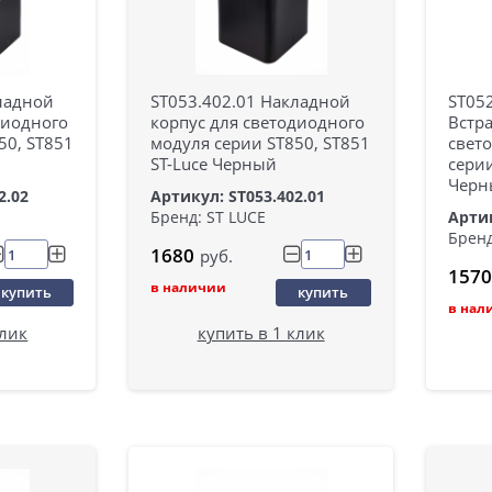
ладной
ST053.402.01 Накладной
ST052
диодного
корпус для светодиодного
Встр
50, ST851
модуля серии ST850, ST851
свет
ST-Luce Черный
серии
Черн
2.02
Артикул: ST053.402.01
Артик
Бренд: ST LUCE
Бренд
1680
руб.
1570
в наличии
купить
купить
в нал
клик
купить в 1 клик