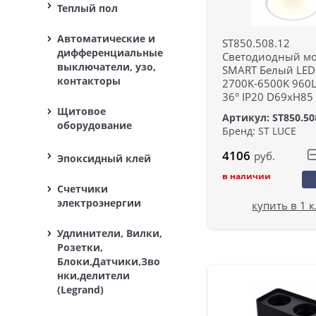
Теплый пол
Автоматические и
ST850.508.12
дифференциальные
Светодиодный м
выключатели, узо,
SMART Белый LED
контакторы
2700K-6500K 960
36° IP20 D69xH85
Щитовое
Артикул: ST850.50
оборудование
Бренд: ST LUCE
4106
руб.
Эпоксидный клей
в наличии
Счетчики
электроэнергии
купить в 1 
Удлинители, Вилки,
Розетки,
Блоки,Датчики,Зво
нки,делители
(Legrand)