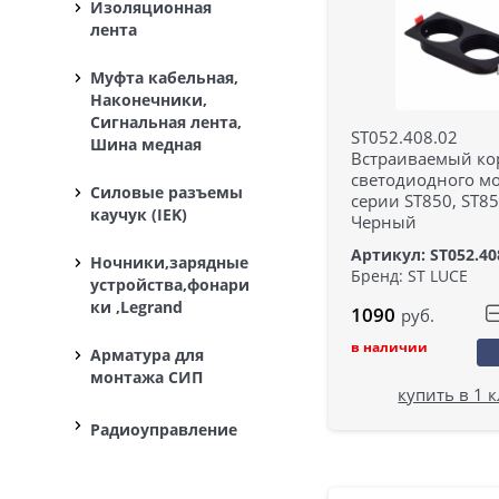
Изоляционная
лента
Муфта кабельная,
Наконечники,
Сигнальная лента,
ST052.408.02
Шина медная
Встраиваемый ко
светодиодного м
Силовые разъемы
серии ST850, ST85
каучук (IEK)
Черный
Артикул: ST052.40
Ночники,зарядные
Бренд: ST LUCE
устройства,фонари
ки ,Legrand
1090
руб.
в наличии
Арматура для
монтажа СИП
купить в 1 
Радиоуправление