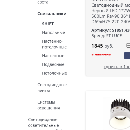
света
Светодиодный м
Черный LED 1*7W
Светильники
560Lm Ra>90 36° 
D69xH75 220-240
SHIFT
Артикул: ST851.43
Напольные
Бренд: ST LUCE
Настенно-
1845
руб.
потолочные
в наличии
Настенные
Подвесные
купить в 1 
Потолочные
Светодиодные
ленты
Системы
освещения
Светодиодные
осветительные