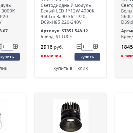
одуль
Светодиодный модуль
Свет
 3000K
Белый LED 1*12W 4000K
Белы
IP20
960Lm Ra90 36° IP20
560Lm
V
D69xH85 220-240V
D69x
8.07
Артикул: ST851.548.12
Артик
Бренд: ST LUCE
Бренд
2916
1845
руб.
в наличии
в нал
купить
купить
клик
купить в 1 клик