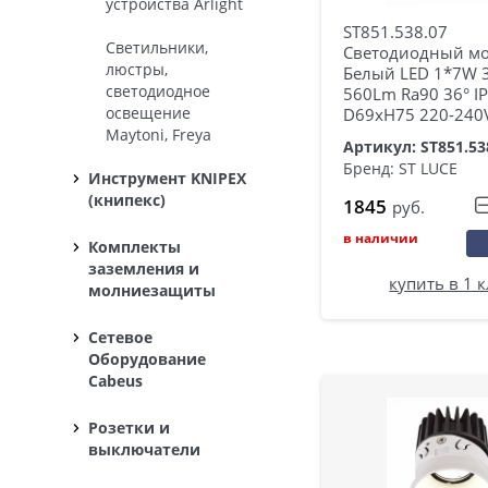
устройства Arlight
ST851.538.07
Светильники,
Светодиодный м
люстры,
Белый LED 1*7W 
светодиодное
560Lm Ra90 36° I
освещение
D69xH75 220-240
Maytoni, Freya
Артикул: ST851.53
Бренд: ST LUCE
Инструмент KNIPEX
(книпекс)
1845
руб.
в наличии
Комплекты
заземления и
купить в 1 
молниезащиты
Сетевое
Оборудование
Cabeus
Розетки и
выключатели