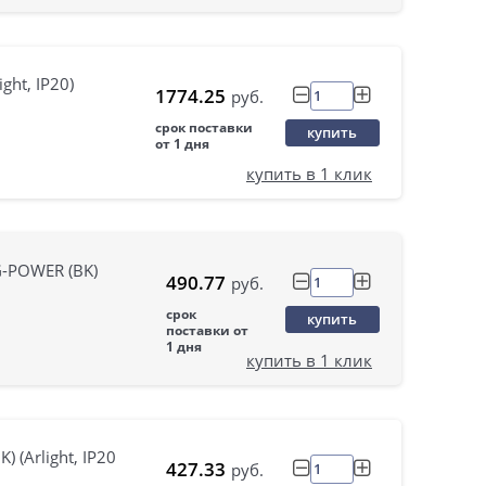
ht, IP20)
1774.25
руб.
срок поставки
купить
от 1 дня
купить в 1 клик
-POWER (BK)
490.77
руб.
срок
купить
поставки от
1 дня
купить в 1 клик
(Arlight, IP20
427.33
руб.