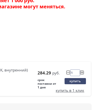
ет 1 000 руб.
магазине могут меняться.
K, внутренний)
284.29
руб.
срок
купить
поставки от
1 дня
купить в 1 клик